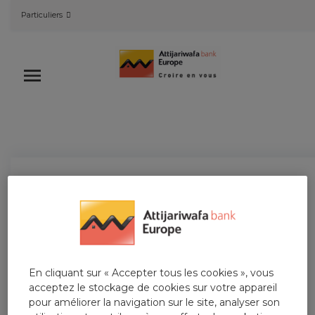
Skip
Particuliers
to
content
Contactez-nous
En ligne
Agence
Par téléphone
Par courrier postal
Suivez-nous
En cliquant sur « Accepter tous les cookies », vous
acceptez le stockage de cookies sur votre appareil
LinkedIn
YouTube
pour améliorer la navigation sur le site, analyser son
Facebook
Instagram