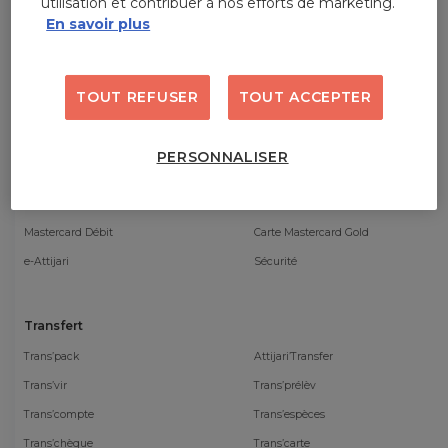
utilisation et contribuer à nos efforts de marketing.
En savoir plus
Comptes et services
Compte courant
Compte joint
TOUT REFUSER
TOUT ACCEPTER
Offre Bancaire de base
Pack Stud’in
Opérations courantes
Découvert
PERSONNALISER
Attijari’Pack Premium
Offre spécifique
Chèque classique
Chèque de banque
Mastercard Débit
Carte Mastercard Gold
e-Attijari
Sécurité
Transfert
Trans’pack
Attijari’Transfer
Trans’vir
Trans’prélèv
Trans’compte
Trans’espèces
Trans’chèque
Trans’carte