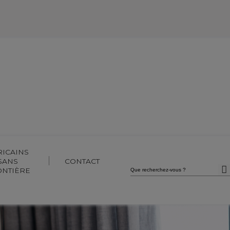
Devenez client
Accédez à vos comptes
RICAINS
SANS
CONTACT
Que
ONTIÈRE
recherchez-
vous
?