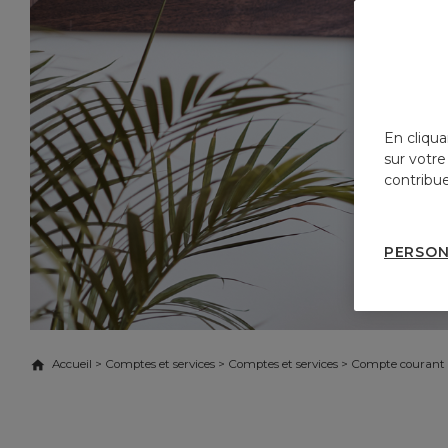
En cliqua
sur votre
contribue
PERSON
Accueil
>
Comptes et services
>
Comptes et services
>
Compte courant
Attijariwafa bank Europe, la banque qui vous
ACCOMPAGNE AU QUOTIDIEN