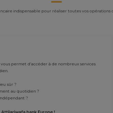
caire indispensable pour réaliser toutes vos opérations
 vous permet d’accéder à de nombreux services
dien.
ieu sûr ?
ement au quotidien ?
 indépendant ?
 Attijariwafa bank Europe !