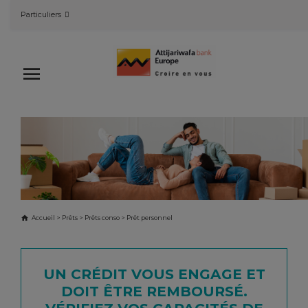
Skip
Particuliers
to
content
Attijariwafa bank Europe
Accueil
>
Prêts
>
Prêts conso
>
Prêt personnel
PRÊT PERSONNEL
UN CRÉDIT VOUS ENGAGE ET
DOIT ÊTRE REMBOURSÉ.