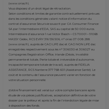
(www.orias.fr).
Vous disposez d’un droit légal de rétractation.
Selon conditions et limites de garantie contractuellement prévues
dans les conditions générales valant notice d’information du
contrat d’assurance Sécurivie souscrit par CA Consumer Finance
SA par l’intermédiaire d’EDA, SAS au capital de 50 000 euros.
Intermédiaire d’assurance 1 rue Victor Basch – CS 70001 – 91068
MASSY Cedex, RCS EVRY 316 136 506, n° orias 07 008 288
(www.orias.fr), auprès de CACI LIFE dac et CACI NON LIFE dac
enregistrées respectivement sous les n° 306030 et 306027 au
Compagnies Registration Office, Irlande (Décès, Invalidité
permanente et totale, Perte totale et irréversible d’autonomie,
Incapacité temporaire totale de travail), auprès de FIDELIA
ASSISTANCE, RCS Nanterre 377 768 601 (Assistance Santé). Le
coût et le contenu de l’assurance peuvent varier en fonction de
votre situation personnelle.
Votre financement est versé sur votre compte bancaire après
(1)
étude de vos pièces justificatives, acceptation définitive de votre
dossier par le prêteur et après la fin de l’interdiction légale de mise
à disposition des fonds.