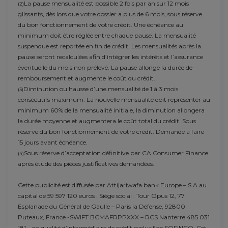
La pause mensualité est possible 2 fois par an sur 12 mois
(2)
glissants, dès lors que votre dossier a plus de 6 mois, sous réserve
du bon fonctionnement de votre crédit. Une échéance au
minimum doit être réglée entre chaque pause. La mensualité
suspendue est reportée en fin de crédit. Les mensualités après la
pause seront recalculées afin d’intégrer les intérêts et l’assurance
éventuelle du mois non prélevé. La pause allonge la durée de
remboursement et augmente le coût du crédit.
Diminution ou hausse d’une mensualité de 1 à 3 mois
(3)
consécutifs maximum. La nouvelle mensualité doit représenter au
minimum 60% de la mensualité initiale, la diminution allongera
la durée moyenne et augmentera le coût total du crédit. Sous
réserve du bon fonctionnement de votre crédit. Demande à faire
15 jours avant échéance.
Sous réserve d’acceptation définitive par CA Consumer Finance
(4)
après étude des pièces justificatives demandées.
Cette publicité est diffusée par Attijariwafa bank Europe – S.A au
capital de 59 597 120 euros . Siège social : Tour Opus 12, 77
Esplanade du Général de Gaulle – Paris la Défense, 92800
Puteaux, France -SWIFT BCMAFRPPXXX – RCS Nanterre 485 031
181 – en qualité d’intermédiaire de crédit exclusif de SOFINCO. Cet