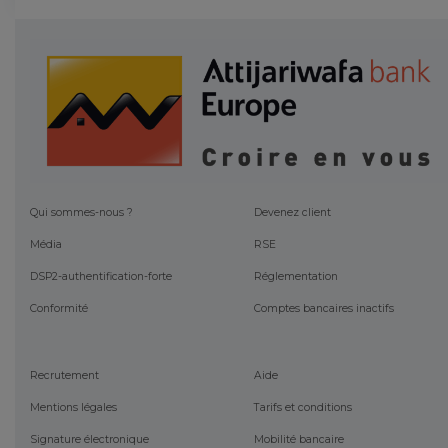
Qui sommes-nous ?
Devenez client
Média
RSE
DSP2-authentification-forte
Réglementation
Conformité
Comptes bancaires inactifs
Recrutement
Aide
Mentions légales
Tarifs et conditions
Signature électronique
Mobilité bancaire