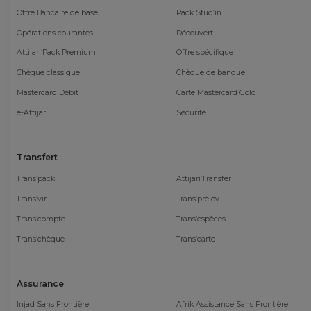
Offre Bancaire de base
Pack Stud’in
Opérations courantes
Découvert
Attijari’Pack Premium
Offre spécifique
Chèque classique
Chèque de banque
Mastercard Débit
Carte Mastercard Gold
e-Attijari
Sécurité
Transfert
Trans’pack
Attijari’Transfer
Trans’vir
Trans’prélèv
Trans’compte
Trans’espèces
Trans’chèque
Trans’carte
Assurance
Injad Sans Frontière
Afrik Assistance Sans Frontière