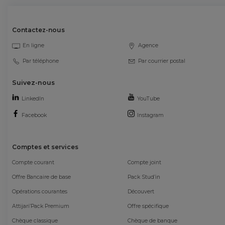
Contactez-nous
En ligne
Agence
Par téléphone
Par courrier postal
Suivez-nous
LinkedIn
YouTube
Facebook
Instagram
Comptes et services
Compte courant
Compte joint
Offre Bancaire de base
Pack Stud’in
Opérations courantes
Découvert
Attijari’Pack Premium
Offre spécifique
Chèque classique
Chèque de banque