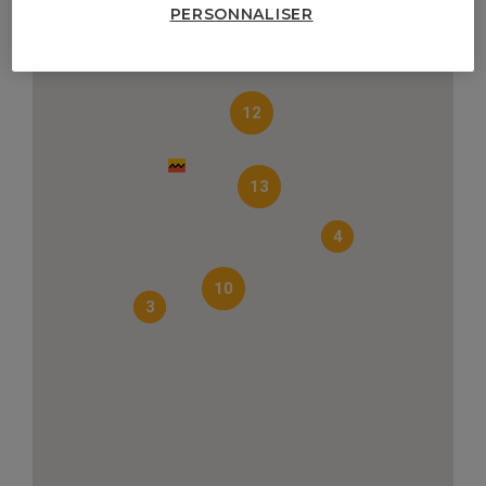
PERSONNALISER
12
13
4
10
3