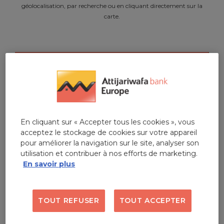
géolocalisation, par recherche ou en cliquant directement sur la
carte.
LOCALISEZ-MOI
RECHERCHER
En cliquant sur « Accepter tous les cookies », vous
acceptez le stockage de cookies sur votre appareil
AFFINER MA RECHERCHE
pour améliorer la navigation sur le site, analyser son
utilisation et contribuer à nos efforts de marketing.
En savoir plus
LISTE
CARTE
TOUT REFUSER
TOUT ACCEPTER