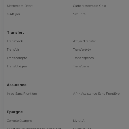
Mastercard Débit
Carte Mastercard Gold
e-Attijari
Sécurité
Transfert
Trans’pack
Attijari’Transfer
Trans’vir
Trans’prélèv
Trans’compte
Trans’espèces
Trans’chèque
Trans’carte
Assurance
Injad Sans Frontière
Afrik Assistance Sans Frontière
Épargne
Compte épargne
Livret A