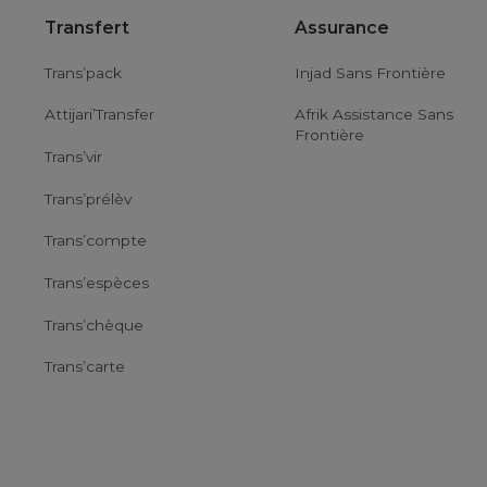
Transfert
Assurance
Trans’pack
Injad Sans Frontière
Attijari’Transfer
Afrik Assistance Sans
Frontière
Trans’vir
Trans’prélèv
Trans’compte
Trans’espèces
Trans’chèque
Trans’carte