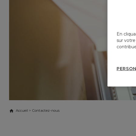
En cliqua
sur votre
contribue
PERSON
Accueil
>
Contactez-nous
Attijariwafa bank Europe
CONTACTEZ-NOUS