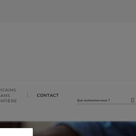
Devenez client
Accédez à vos comptes
ICAINS
SANS
CONTACT
Que
NTIÈRE
recherchez-
vous
?