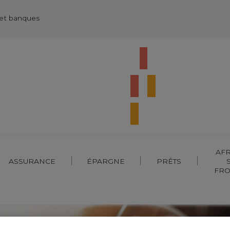
 et banques
AFR
ASSURANCE
ÉPARGNE
PRÊTS
FRO